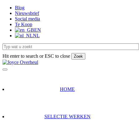
Overslaan
Blog
naar
Nieuwsbrief
hoofdinhoud
Social media
Te Koop
EN
NL
Hit enter to search or ESC to close
Zoek
Close
Search
HOME
SELECTIE WERKEN