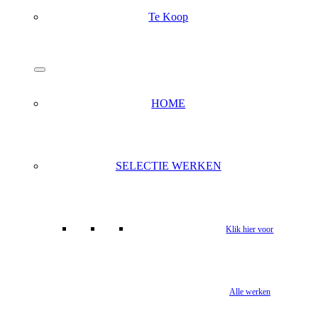
Te Koop
search
Menu
HOME
SELECTIE WERKEN
Klik hier voor
Alle werken