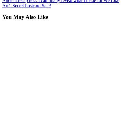
Ancient recap no2: I can finally reveal what I made for We Like
Art’s Secret Postcard Sale!
You May Also Like