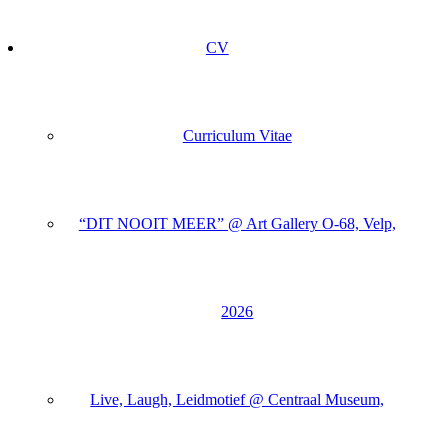
CV
Curriculum Vitae
“DIT NOOIT MEER” @ Art Gallery O-68, Velp,
2026
Live, Laugh, Leidmotief @ Centraal Museum,